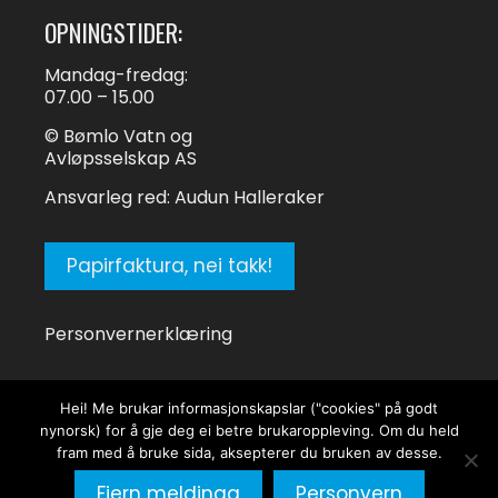
OPNINGSTIDER:
Mandag-fredag:
07.00 – 15.00
© Bømlo Vatn og
Avløpsselskap AS
Ansvarleg red: Audun Halleraker
Papirfaktura, nei takk!
Personvernerklæring
Tilgjengelegheitserklæring
Hei! Me brukar informasjonskapslar ("cookies" på godt
nynorsk) for å gje deg ei betre brukaroppleving. Om du held
fram med å bruke sida, aksepterer du bruken av desse.
Fjern meldinga
Personvern