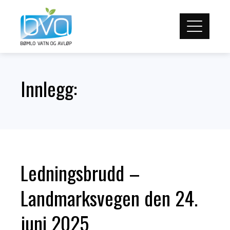
Skip
to
content
Innlegg:
Ledningsbrudd –
Landmarksvegen den 24.
juni 2025