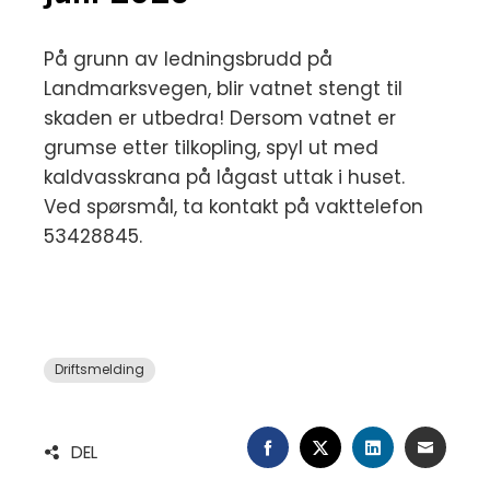
På grunn av ledningsbrudd på
Landmarksvegen, blir vatnet stengt til
skaden er utbedra! Dersom vatnet er
grumse etter tilkopling, spyl ut med
kaldvasskrana på lågast uttak i huset.
Ved spørsmål, ta kontakt på vakttelefon
53428845.
Driftsmelding
FACEBOOK
TWITTER
LINKEDIN
EMAIL
DEL